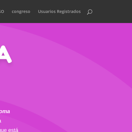
SO
congreso
Usuarios Registrados
A
noma
a
que está