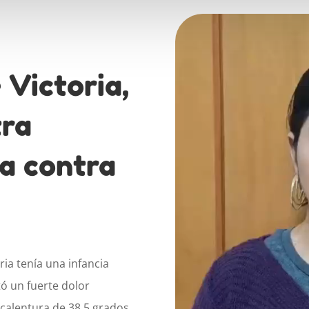
Victoria,
tra
ha contra
ia tenía una infancia
tó un fuerte dolor
calentura de 38.5 grados