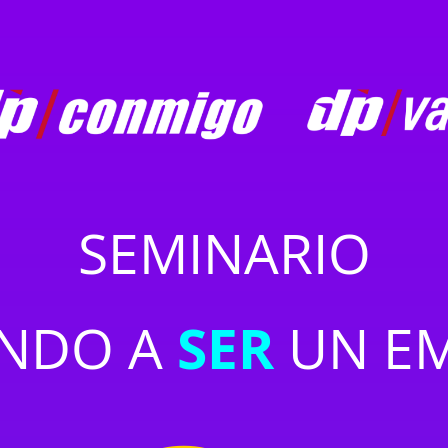
SE
MINARIO
ENDO A
SER
UN EM